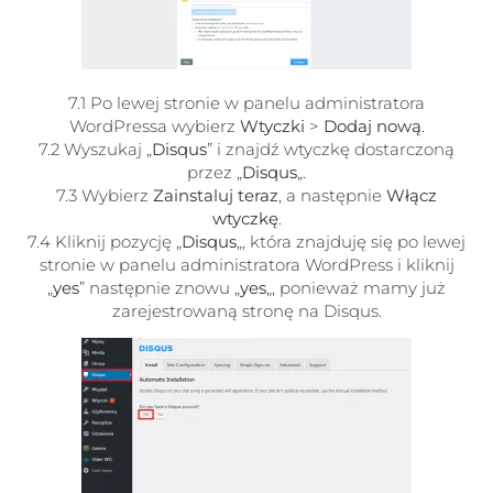
7.1 Po lewej stronie w panelu administratora
WordPressa wybierz
Wtyczki
>
Dodaj nową
.
7.2 Wyszukaj „
Disqus
” i znajdź wtyczkę dostarczoną
przez „
Disqus
„.
7.3 Wybierz
Zainstaluj teraz
, a następnie
Włącz
wtyczkę
.
7.4 Kliknij pozycję „
Disqus
„, która znajduję się po lewej
stronie w panelu administratora WordPress i kliknij
„
yes
” następnie znowu „
yes
„, ponieważ mamy już
zarejestrowaną stronę na Disqus.