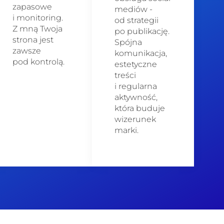
zapasowe
mediów -
i monitoring.
od strategii
Z mną Twoja
po publikację.
strona jest
Spójna
zawsze
komunikacja,
pod kontrolą.
estetyczne
treści
i regularna
aktywność,
która buduje
wizerunek
marki.