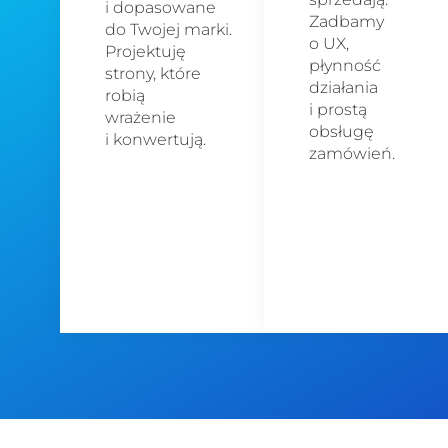
i dopasowane
Zadbamy
do Twojej marki.
o UX,
Projektuję
płynność
strony, które
działania
robią
i prostą
wrażenie
obsługę
i konwertują.
zamówień.