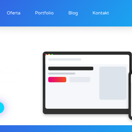
Oferta
Portfolio
Blog
Kontakt
ecie
amowe
,