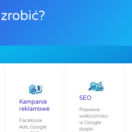
zrobić?
SEO
Kampanie
reklamowe
Poprawa
widoczności
Facebook
w Google
Ads, Google
dzięki