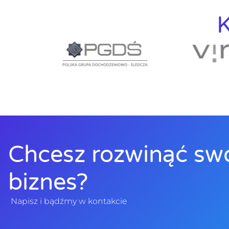
K
Chcesz rozwinąć sw
biznes?
Napisz i bądźmy w kontakcie