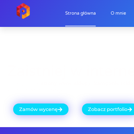
Strona główna
O mnie
Zaistniej w intern
Profesjonalne
strony www
,
sklepy
i
kampanie rekl
które naprawdę działają.
Zamów wycenę
Zobacz portfolio