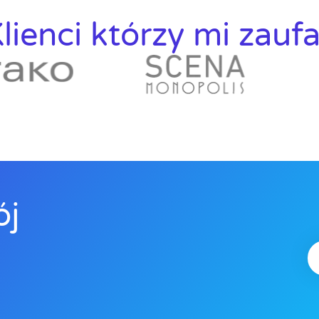
lienci którzy mi zaufa
ój