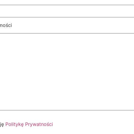
mości
ję
Politykę Prywatności