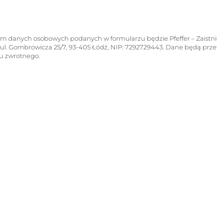
em danych osobowych podanych w formularzu będzie
Pfeffer – Zaistn
, ul. Gombrowicza 25/7, 93-405 Łódź, NIP:
7292729443
. Dane będą prz
u zwrotnego.