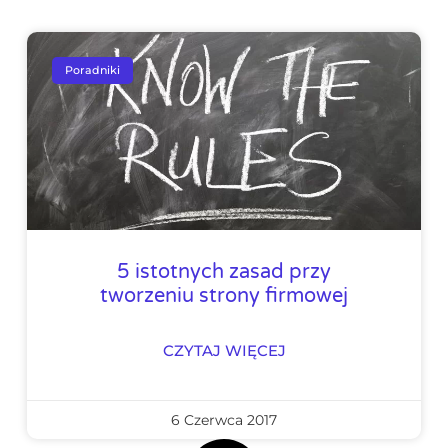
Poradniki
5 istotnych zasad przy
tworzeniu strony firmowej
CZYTAJ WIĘCEJ
6 Czerwca 2017