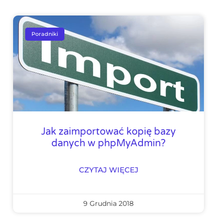
Poradniki
Jak zaimportować kopię bazy
danych w phpMyAdmin?
CZYTAJ WIĘCEJ
9 Grudnia 2018